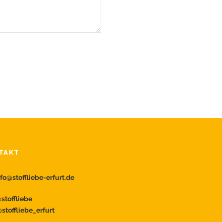
TAKT
nfo@stoffliebe-erfurt.de
toffliebe
stoffliebe_erfurt