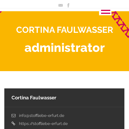
CORTINA FAULWASSER
administrator
Cortina Faulwasser
info@stoffliebe-erfurt.de
https://stoffliebe-erfurt.de