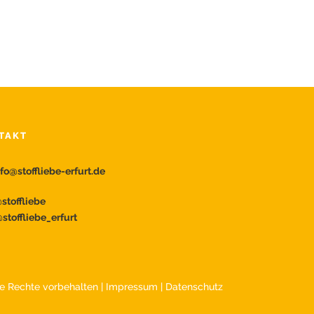
TAKT
nfo@stoffliebe-erfurt.de
toffliebe
stoffliebe_erfurt
lle Rechte vorbehalten |
Impressum
|
Datenschutz