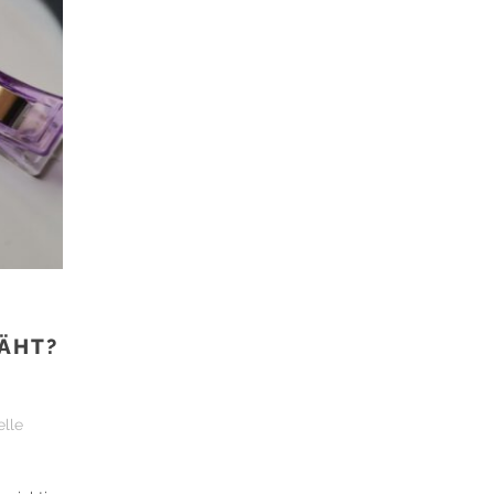
T
ÄHT?
elle