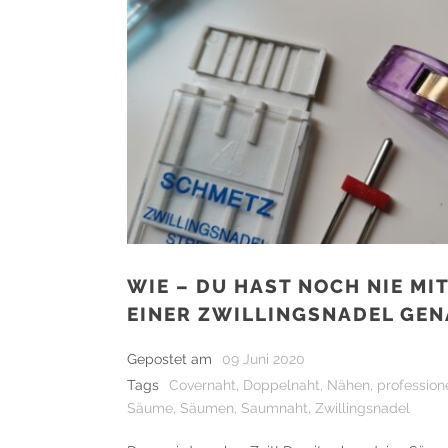
WIE – DU HAST NOCH NIE MI
EINER ZWILLINGSNADEL GEN
Gepostet am
09 Juni 2020
Tags
Covernaht
,
Doppelnaht
,
Nähen
,
profession
Säume
,
Säumen
,
Saumnaht
,
Zwillingsnadel