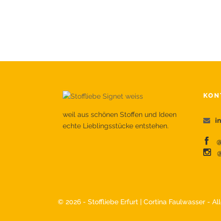
KON
weil aus schönen Stoffen und Ideen
i
echte Lieblingsstücke entstehen.
@s
@
©
2026 - Stoffliebe Erfurt | Cortina Faulwasser - A