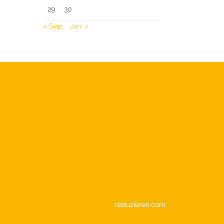
29
30
« Sep.
Jan. »
reduzieren.com