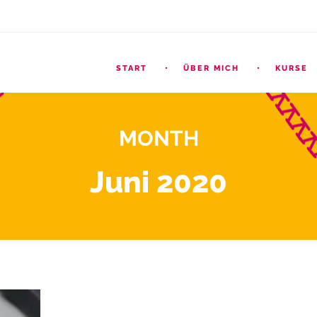
START
ÜBER MICH
KURSE
MONTH
Juni 2020