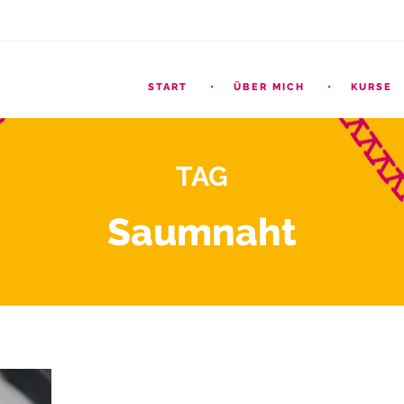
START
ÜBER MICH
KURSE
TAG
Saumnaht