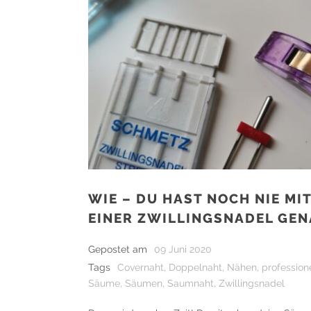
WIE – DU HAST NOCH NIE MI
EINER ZWILLINGSNADEL GEN
Gepostet am
09 Juni 2020
Tags
Covernaht
,
Doppelnaht
,
Nähen
,
profession
Säume
,
Säumen
,
Saumnaht
,
Zwillingsnadel