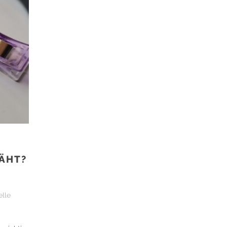
T
ÄHT?
elle