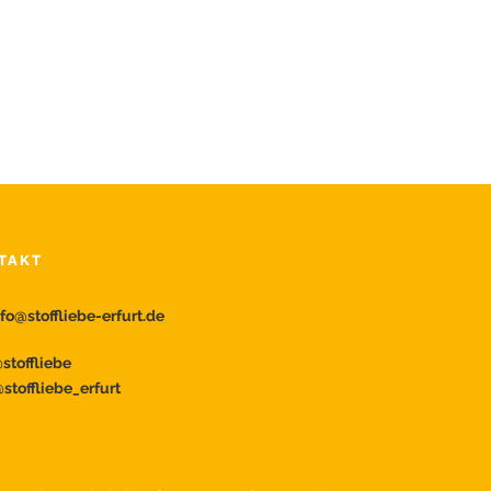
TAKT
nfo@stoffliebe-erfurt.de
toffliebe
stoffliebe_erfurt