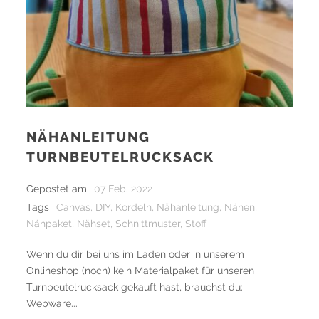
NÄHANLEITUNG
TURNBEUTELRUCKSACK
Gepostet am
07 Feb. 2022
Tags
Canvas
,
DIY
,
Kordeln
,
Nähanleitung
,
Nähen
,
Nähpaket
,
Nähset
,
Schnittmuster
,
Stoff
Wenn du dir bei uns im Laden oder in unserem
Onlineshop (noch) kein Materialpaket für unseren
Turnbeutelrucksack gekauft hast, brauchst du:
Webware...