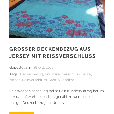
GROSSER DECKENBEZUG AUS J
ERSEY MIT REISSVERSCHLUSS
Gepostet am
18 Okt. 2018
Tags
Deckenbezug
,
Endlosreißverschluss
,
Jersey
,
Nähen
,
Reißverschluss
,
Stoff
,
Vlieseline
Seit Wochen schon lag bei mir ein Kundenauftrag herum,
der darauf wartete, endlich genäht zu werden: ein
riesiger Deckenbezug aus Jersey mit...