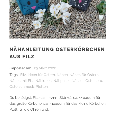
NÄHANLEITUNG OSTERKÖRBCHEN
AUS FILZ
Gepostet am
29 März 2022
Tags
Filz
,
Ideen für Ostern
,
Nähen
,
Nähen für Ostern
,
Nähen mit Filz
,
Nähideen
,
Nähpaket
,
Nähset
,
Osterkorb
,
Osterschmuck
,
Plotten
Du benötigst: Filz (ca. 3-5mm Stärke): ca. 55x40cm für
das große Körbchenca. 51x40cm für das kleine Körbchen
Plott für die Ohren und...