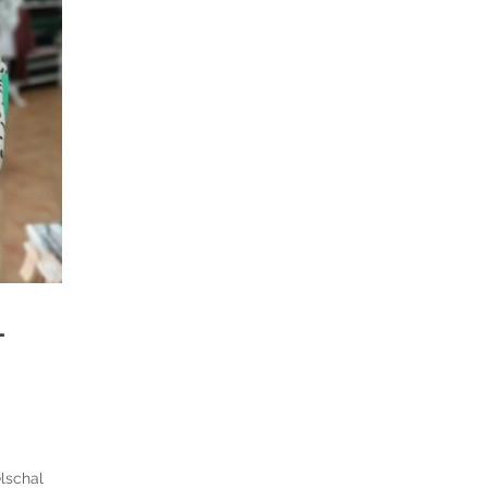
L
lschal