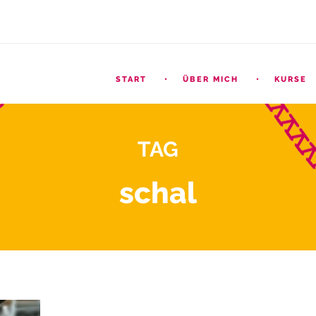
START
ÜBER MICH
KURSE
TAG
schal