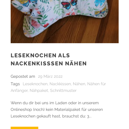
LESEKNOCHEN ALS
NACKENKISSSEN NÄHEN
Gepostet am
29 März 2022
Tags
Leseknochen
,
Nackkissen
,
Nähen
,
Nähen für
Anfänger
,
Nähpaket
,
Schnittmuster
Wenn du dir bei uns im Laden oder in unserem
Onlineshop (noch) kein Materialpaket für unseren
Leseknochen gekauft hast, brauchst du: 3...