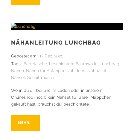
NÄHANLEITUNG LUNCHBAG
Gepostet am
12 Dez. 2021
Tags
Badetasche
,
beschichtete Baumwolle
,
Lunchbag
,
Nähen
,
Nähen für Anfänger
,
Nähideen
,
Nähpaket
,
Nähset
,
Schnittmuster
Wenn du dir bei uns im Laden oder in unserem
Onlineshop (noch) kein Nähset für unser Mäppchen
gekauft hast, brauchst du: beschichtete...
MEHR...