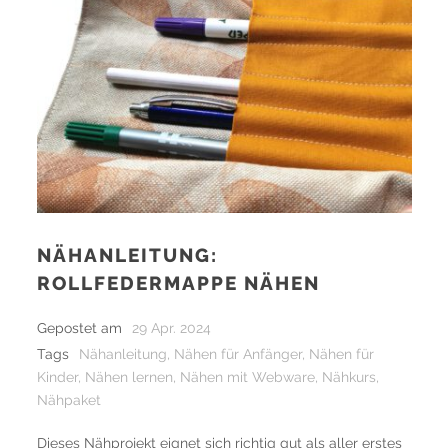
NÄHANLEITUNG:
ROLLFEDERMAPPE NÄHEN
Gepostet am
29 Apr. 2024
Tags
Nähanleitung
,
Nähen für Anfänger
,
Nähen für
Kinder
,
Nähen lernen
,
Nähen mit Webware
,
Nähkurs
,
Nähpaket
Dieses Nähprojekt eignet sich richtig gut als aller erstes