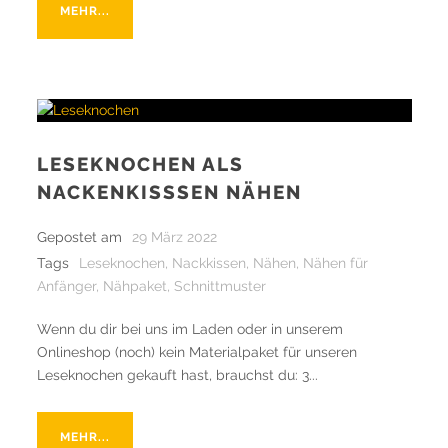
MEHR...
LESEKNOCHEN ALS
NACKENKISSSEN NÄHEN
Gepostet am
29 März 2022
Tags
Leseknochen
,
Nackkissen
,
Nähen
,
Nähen für
Anfänger
,
Nähpaket
,
Schnittmuster
Wenn du dir bei uns im Laden oder in unserem
Onlineshop (noch) kein Materialpaket für unseren
Leseknochen gekauft hast, brauchst du: 3...
MEHR...