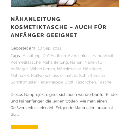
NÄHANLEITUNG
KOSMETIKTASCHE – AUCH FÜR
ANFÄNGER GEEIGNET
Gepostet am
18 Sep. 2022
Tags
Anleitung
,
DIY
,
Endlosreißverschluss
,
Handarbeit
,
Kosmetiktasche
,
Nähanleitung
,
Nähen
,
Nähen für
Anfänger
,
Nähen lernen
,
Nähhinweise
,
Nähideen
,
Nähpaket
,
Reißverschluss einnähen
,
Schnittmuster
,
Schnittmuster Federmappe
,
Stoff
,
Täschchen
,
Tasche
Dieses Nähprojekt eignet sich auch wunderbar für Kinder
und Nähanfänger, die lernen wollen, wie man einen
Reißverschluss einnäht. Folgende Materialien brauchst
du:...