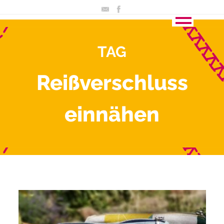
TAG
Reißverschluss
einnähen