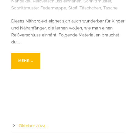
Nähpaket
,
Reißverschluss einnähen
,
Schnittmuster
,
Schnittmuster Federmappe
,
Stoff
,
Täschchen
,
Tasche
Dieses Nähprojekt eignet sich auch wunderbar für Kinder
und Nähanfänger, die lernen wollen, wie man einen
Reißverschluss einnäht. Folgende Materialien brauchst
du:...
MEHR...
ARCHIV
Oktober 2024