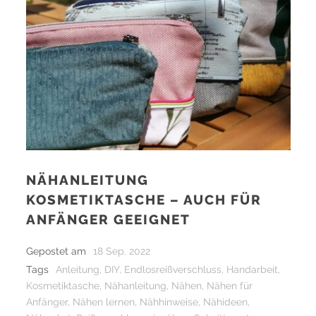
NÄHANLEITUNG
KOSMETIKTASCHE – AUCH FÜR
ANFÄNGER GEEIGNET
Gepostet am
18 Sep. 2022
Tags
Anleitung
,
DIY
,
Endlosreißverschluss
,
Handarbeit
,
Kosmetiktasche
,
Nähanleitung
,
Nähen
,
Nähen für
Anfänger
,
Nähen lernen
,
Nähhinweise
,
Nähideen
,