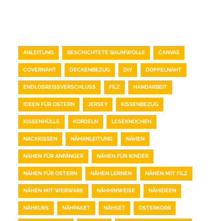
TAG CLOUD
ANLEITUNG
BESCHICHTETE BAUMWOLLE
CANVAS
COVERNAHT
DECKENBEZUG
DIY
DOPPELNAHT
ENDLOSREISSVERSCHLUSS
FILZ
HANDARBEIT
IDEEN FÜR OSTERN
JERSEY
KISSENBEZUG
KISSENHÜLLE
KORDELN
LESEKNOCHEN
NACKKISSEN
NÄHANLEITUNG
NÄHEN
NÄHEN FÜR ANFÄNGER
NÄHEN FÜR KINDER
NÄHEN FÜR OSTERN
NÄHEN LERNEN
NÄHEN MIT FILZ
NÄHEN MIT WEBWARE
NÄHHINWEISE
NÄHIDEEN
NÄHKURS
NÄHPAKET
NÄHSET
OSTERKORB