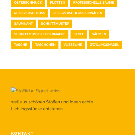
OSTERSCHMUCK
PLOTTEN
PROFESSIONELLE SÄUME
REISSVERSCHLUSS
REISSVERSCHLUSS EINNÄHEN
SAUMNAHT
SCHNITTMUSTER
SCHNITTMUSTER FEDERMAPPE
STOFF
SÄUMEN
TASCHE
TÄSCHCHEN
VLIESELINE
ZWILLINGSNADEL
weil aus schönen Stoffen und Ideen echte
Lieblingsstücke entstehen.
KONTAKT