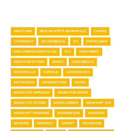
TAG CLOUD
ANLEITUNG
BESCHICHTETE BAUMWOLLE
CANVAS
COVERNAHT
DECKENBEZUG
DIY
DOPPELNAHT
ENDLOSREISSVERSCHLUSS
FILZ
HANDARBEIT
IDEEN FÜR OSTERN
JERSEY
KISSENBEZUG
KISSENHÜLLE
KORDELN
LESEKNOCHEN
NACKKISSEN
NÄHANLEITUNG
NÄHEN
NÄHEN FÜR ANFÄNGER
NÄHEN FÜR KINDER
NÄHEN FÜR OSTERN
NÄHEN LERNEN
NÄHEN MIT FILZ
NÄHEN MIT WEBWARE
NÄHHINWEISE
NÄHIDEEN
NÄHKURS
NÄHPAKET
NÄHSET
OSTERKORB