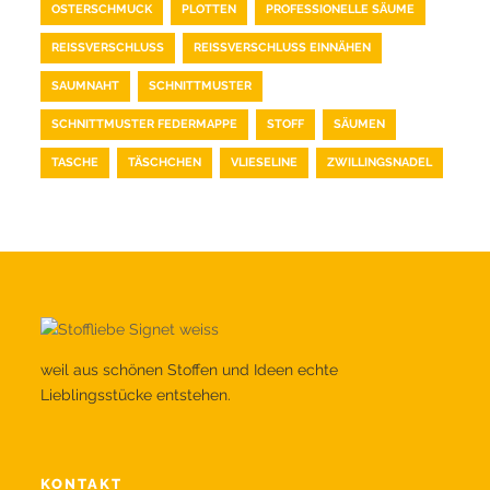
OSTERSCHMUCK
PLOTTEN
PROFESSIONELLE SÄUME
REISSVERSCHLUSS
REISSVERSCHLUSS EINNÄHEN
SAUMNAHT
SCHNITTMUSTER
SCHNITTMUSTER FEDERMAPPE
STOFF
SÄUMEN
TASCHE
TÄSCHCHEN
VLIESELINE
ZWILLINGSNADEL
weil aus schönen Stoffen und Ideen echte
Lieblingsstücke entstehen.
KONTAKT