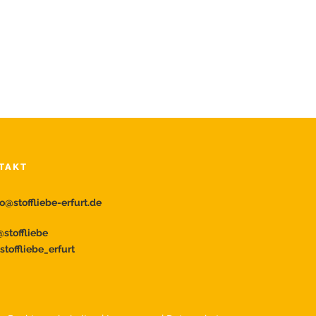
TAKT
fo@stoffliebe-erfurt.de
stoffliebe
toffliebe_erfurt