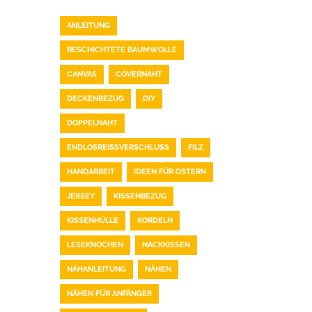
ANLEITUNG
BESCHICHTETE BAUMWOLLE
CANVAS
COVERNAHT
DECKENBEZUG
DIY
DOPPELNAHT
ENDLOSREISSVERSCHLUSS
FILZ
HANDARBEIT
IDEEN FÜR OSTERN
JERSEY
KISSENBEZUG
KISSENHÜLLE
KORDELN
LESEKNOCHEN
NACKKISSEN
NÄHANLEITUNG
NÄHEN
NÄHEN FÜR ANFÄNGER