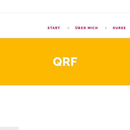
START
ÜBER MICH
KURSE
QRF