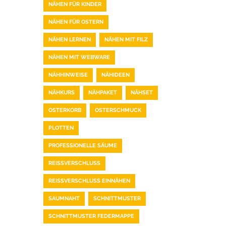
NÄHEN FÜR KINDER
NÄHEN FÜR OSTERN
NÄHEN LERNEN
NÄHEN MIT FILZ
NÄHEN MIT WEBWARE
NÄHHINWEISE
NÄHIDEEN
NÄHKURS
NÄHPAKET
NÄHSET
OSTERKORB
OSTERSCHMUCK
PLOTTEN
PROFESSIONELLE SÄUME
REISSVERSCHLUSS
REISSVERSCHLUSS EINNÄHEN
SAUMNAHT
SCHNITTMUSTER
SCHNITTMUSTER FEDERMAPPE