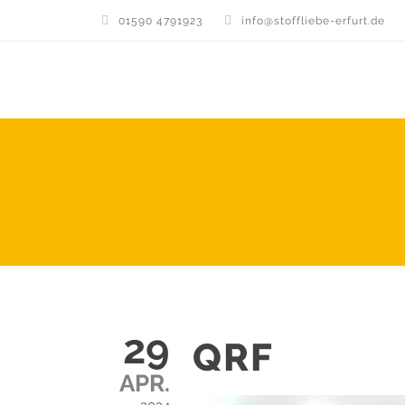
01590 4791923
info@stoffliebe-erfurt.de
29
QRF
APR.