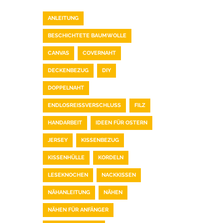
ANLEITUNG
BESCHICHTETE BAUMWOLLE
CANVAS
COVERNAHT
DECKENBEZUG
DIY
DOPPELNAHT
ENDLOSREISSVERSCHLUSS
FILZ
HANDARBEIT
IDEEN FÜR OSTERN
JERSEY
KISSENBEZUG
KISSENHÜLLE
KORDELN
LESEKNOCHEN
NACKKISSEN
NÄHANLEITUNG
NÄHEN
NÄHEN FÜR ANFÄNGER