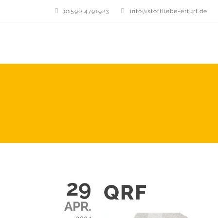
01590 4791923
info@stoffliebe-erfurt.de
29
QRF
APR.