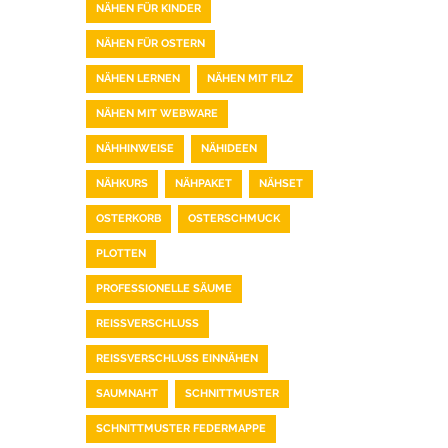
NÄHEN FÜR KINDER
NÄHEN FÜR OSTERN
NÄHEN LERNEN
NÄHEN MIT FILZ
NÄHEN MIT WEBWARE
NÄHHINWEISE
NÄHIDEEN
NÄHKURS
NÄHPAKET
NÄHSET
OSTERKORB
OSTERSCHMUCK
PLOTTEN
PROFESSIONELLE SÄUME
REISSVERSCHLUSS
REISSVERSCHLUSS EINNÄHEN
SAUMNAHT
SCHNITTMUSTER
SCHNITTMUSTER FEDERMAPPE