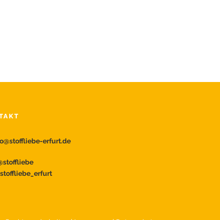
TAKT
fo@stoffliebe-erfurt.de
stoffliebe
toffliebe_erfurt