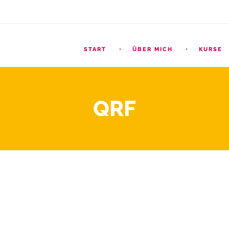
START
ÜBER MICH
KURSE
QRF