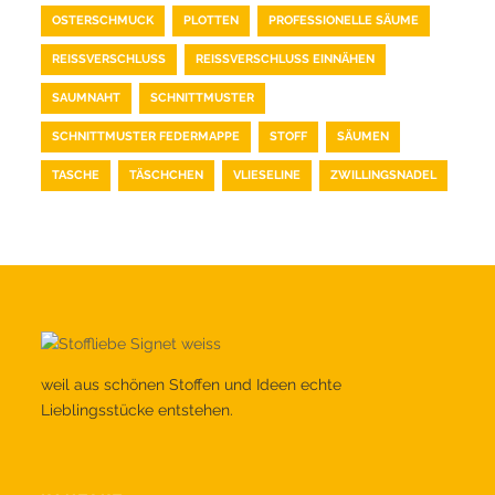
OSTERSCHMUCK
PLOTTEN
PROFESSIONELLE SÄUME
REISSVERSCHLUSS
REISSVERSCHLUSS EINNÄHEN
SAUMNAHT
SCHNITTMUSTER
SCHNITTMUSTER FEDERMAPPE
STOFF
SÄUMEN
TASCHE
TÄSCHCHEN
VLIESELINE
ZWILLINGSNADEL
weil aus schönen Stoffen und Ideen echte
Lieblingsstücke entstehen.