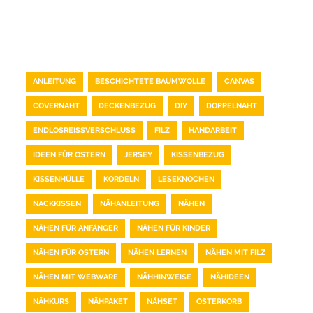
TAG CLOUD
ANLEITUNG
BESCHICHTETE BAUMWOLLE
CANVAS
COVERNAHT
DECKENBEZUG
DIY
DOPPELNAHT
ENDLOSREISSVERSCHLUSS
FILZ
HANDARBEIT
IDEEN FÜR OSTERN
JERSEY
KISSENBEZUG
KISSENHÜLLE
KORDELN
LESEKNOCHEN
NACKKISSEN
NÄHANLEITUNG
NÄHEN
NÄHEN FÜR ANFÄNGER
NÄHEN FÜR KINDER
NÄHEN FÜR OSTERN
NÄHEN LERNEN
NÄHEN MIT FILZ
NÄHEN MIT WEBWARE
NÄHHINWEISE
NÄHIDEEN
NÄHKURS
NÄHPAKET
NÄHSET
OSTERKORB