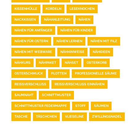
KISSENHÜLLE
KORDELN
LESEKNOCHEN
NACKKISSEN
NÄHANLEITUNG
NÄHEN
NÄHEN FÜR ANFÄNGER
NÄHEN FÜR KINDER
NÄHEN FÜR OSTERN
NÄHEN LERNEN
NÄHEN MIT FILZ
NÄHEN MIT WEBWARE
NÄHHINWEISE
NÄHIDEEN
NÄHKURS
NÄHPAKET
NÄHSET
OSTERKORB
OSTERSCHMUCK
PLOTTEN
PROFESSIONELLE SÄUME
REISSVERSCHLUSS
REISSVERSCHLUSS EINNÄHEN
SAUMNAHT
SCHNITTMUSTER
SCHNITTMUSTER FEDERMAPPE
STOFF
SÄUMEN
TASCHE
TÄSCHCHEN
VLIESELINE
ZWILLINGSNADEL