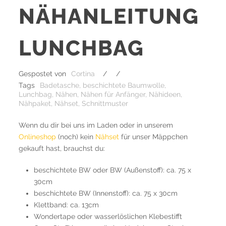
NÄHANLEITUNG
LUNCHBAG
Gespostet von
Cortina
/
/
Tags
Badetasche
,
beschichtete Baumwolle
,
Lunchbag
,
Nähen
,
Nähen für Anfänger
,
Nähideen
,
Nähpaket
,
Nähset
,
Schnittmuster
Wenn du dir bei uns im Laden oder in unserem
Onlineshop
(noch) kein
Nähset
für unser Mäppchen
gekauft hast, brauchst du:
beschichtete BW oder BW (Außenstoff): ca. 75 x
30cm
beschichtete BW (Innenstoff): ca. 75 x 30cm
Klettband: ca. 13cm
Wondertape oder wasserlöslichen Klebestifft