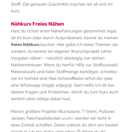
Stoff). Die genauen Zuschnitte machen wir eh erst im
Kurs.
Nähkurs Freies Nähen
Hast du schon erste Näherfahrungen gesammelt (egal,
ob im Kurs oder durch Ausprobieren), kannst du meinen
freien Nähkurs
buchen. Hier gebe ich keine Themen vor,
sondern du kannst ein eigenes Wunschprojekt (ohne
Vorgabe) nähen – natürlich abhängig von deinen
Nähkenntnissen. Wenn du hierfür Hilfe zur Stoffauswahl,
Materialwahl und/oder Stoffmenge benötigst, schreibe
mir im Vorfeld eine Mail (infostoffliebe-erfurt.de) oder
eine Whatsapp (01590 4791923). Gern helfe ich dir bei
deinen Fragen und Problemen, damit du zum Kurs auch
wirklich alles nötige dabei hast.
Manch größere Projekte (Rucksäcke, T-Shirts, Pullover,
Jacken, Patchworkdecken u.v.m.) werden wir nicht in
einer Einheit schaffen. Daher solltest du dich am besten
gleich in 2 Kurse dafür einbuchen 😉 Wenn du dir