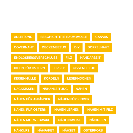
TAG CLOUD
ANLEITUNG
BESCHICHTETE BAUMWOLLE
CANVAS
COVERNAHT
DECKENBEZUG
DIY
DOPPELNAHT
ENDLOSREISSVERSCHLUSS
FILZ
HANDARBEIT
IDEEN FÜR OSTERN
JERSEY
KISSENBEZUG
KISSENHÜLLE
KORDELN
LESEKNOCHEN
NACKKISSEN
NÄHANLEITUNG
NÄHEN
NÄHEN FÜR ANFÄNGER
NÄHEN FÜR KINDER
NÄHEN FÜR OSTERN
NÄHEN LERNEN
NÄHEN MIT FILZ
NÄHEN MIT WEBWARE
NÄHHINWEISE
NÄHIDEEN
NÄHKURS
NÄHPAKET
NÄHSET
OSTERKORB