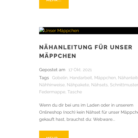
MEHR...
NÄHANLEITUNG FÜR UNSER
MÄPPCHEN
Gepostet am
17 Okt. 2021
Tags
Gobelin
,
Handarbeit
,
Mäppchen
,
Nähanlei
Nähhinweise
,
Nähpakete
,
Nähsets
,
Schnittmuste
Federmappe
,
Tasche
Wenn du dir bei uns im Laden oder in unserem
Onlineshop (noch) kein Nähset für unser Mäppc
gekauft hast, brauchst du: Webware...