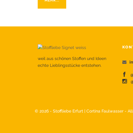
MEHR...
KON
weil aus schönen Stoffen und Ideen
i
echte Lieblingsstücke entstehen.
@s
@
©
2026 - Stoffliebe Erfurt | Cortina Faulwasser - A