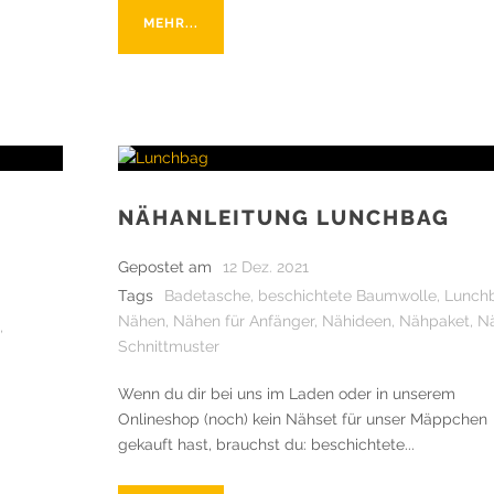
MEHR...
NÄHANLEITUNG LUNCHBAG
Gepostet am
12 Dez. 2021
Tags
Badetasche
,
beschichtete Baumwolle
,
Lunch
Nähen
,
Nähen für Anfänger
,
Nähideen
,
Nähpaket
,
N
,
Schnittmuster
Wenn du dir bei uns im Laden oder in unserem
Onlineshop (noch) kein Nähset für unser Mäppchen
gekauft hast, brauchst du: beschichtete...