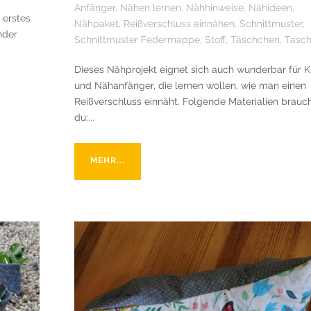
Anfänger
,
Nähen lernen
,
Nähhinweise
,
Nähideen
,
 erstes
Nähpaket
,
Reißverschluss einnähen
,
Schnittmuster
,
nder
Schnittmuster Federmappe
,
Stoff
,
Täschchen
,
Tasc
Dieses Nähprojekt eignet sich auch wunderbar für K
und Nähanfänger, die lernen wollen, wie man einen
Reißverschluss einnäht. Folgende Materialien brauc
du:...
MEHR...