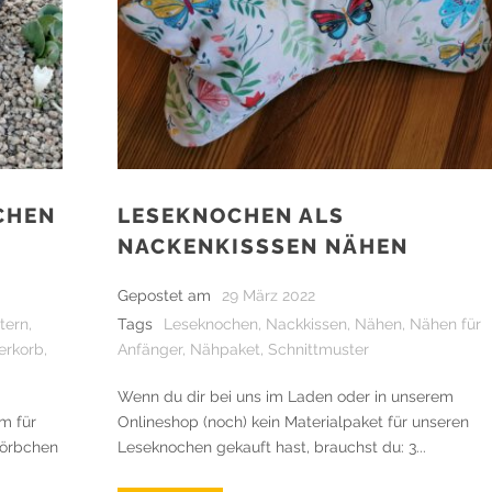
CHEN
LESEKNOCHEN ALS
NACKENKISSSEN NÄHEN
Gepostet am
29 März 2022
tern
,
Tags
Leseknochen
,
Nackkissen
,
Nähen
,
Nähen für
erkorb
,
Anfänger
,
Nähpaket
,
Schnittmuster
Wenn du dir bei uns im Laden oder in unserem
cm für
Onlineshop (noch) kein Materialpaket für unseren
Körbchen
Leseknochen gekauft hast, brauchst du: 3...