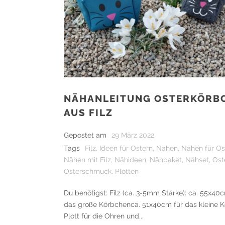
NÄHANLEITUNG OSTERKÖRB
AUS FILZ
Gepostet am
29 März 2022
Tags
Filz
,
Ideen für Ostern
,
Nähen
,
Nähen für Os
Nähen mit Filz
,
Nähideen
,
Nähpaket
,
Nähset
,
Ost
Osterschmuck
,
Plotten
Du benötigst: Filz (ca. 3-5mm Stärke): ca. 55x40
das große Körbchenca. 51x40cm für das kleine 
Plott für die Ohren und...