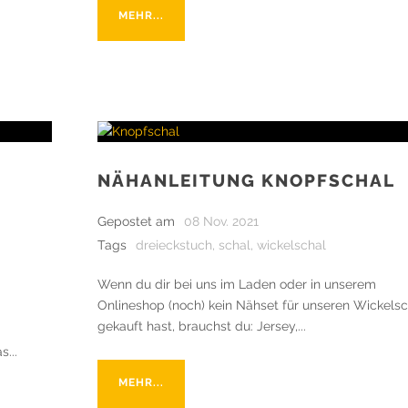
MEHR...
NÄHANLEITUNG KNOPFSCHAL
Gepostet am
08 Nov. 2021
Tags
dreieckstuch
,
schal
,
wickelschal
Wenn du dir bei uns im Laden oder in unserem
Onlineshop (noch) kein Nähset für unseren Wickelsc
gekauft hast, brauchst du: Jersey,...
...
MEHR...