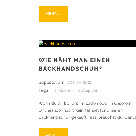
MEHR...
WIE NÄHT MAN EINEN
BACKHANDSCHUH?
Gepostet am
25 Nov. 2021
Tags
Handschuh
,
Topflappen
Wenn du dir bei uns im Laden oder in unserem
Onlineshop (noch) kein Nähset für unseren
Backhandschuh gekauft hast, brauchst du: Canvas