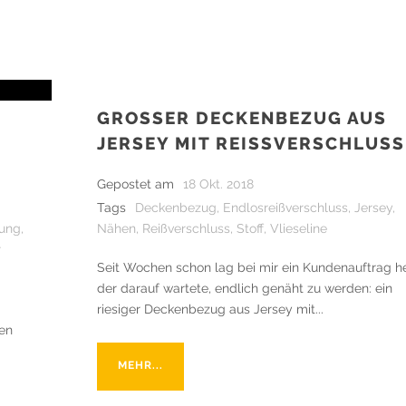
GROSSER DECKENBEZUG AUS J
ERSEY MIT REISSVERSCHLUSS
Gepostet am
18 Okt. 2018
Tags
Deckenbezug
,
Endlosreißverschluss
,
Jersey
,
tung
,
Nähen
,
Reißverschluss
,
Stoff
,
Vlieseline
r
Seit Wochen schon lag bei mir ein Kundenauftrag h
der darauf wartete, endlich genäht zu werden: ein
riesiger Deckenbezug aus Jersey mit...
hen
MEHR...