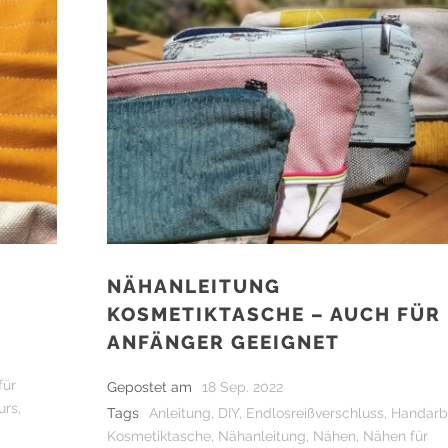
NÄHANLEITUNG
KOSMETIKTASCHE – AUCH FÜR
ANFÄNGER GEEIGNET
für
Gepostet am
18 Sep. 2022
urs
,
Tags
Anleitung
,
DIY
,
Endlosreißverschluss
,
Handarb
Kosmetiktasche
,
Nähanleitung
,
Nähen
,
Nähen für