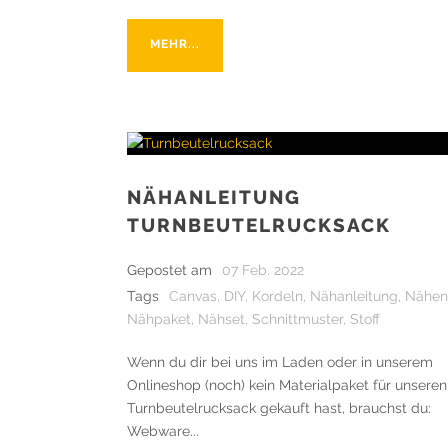
MEHR...
NÄHANLEITUNG
TURNBEUTELRUCKSACK
Gepostet am
07 Feb. 2022
Tags
Canvas
,
DIY
,
Kordeln
,
Nähanleitung
,
Nähen
Nähpaket
,
Nähset
,
Schnittmuster
,
Stoff
Wenn du dir bei uns im Laden oder in unserem
Onlineshop (noch) kein Materialpaket für unseren
Turnbeutelrucksack gekauft hast, brauchst du:
Webware...